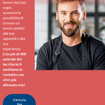
lavoro dei tuoi
sogni,
aumenta le
possibilità di
trovare un
lavoro adatto
alle tue
capacità e alla
tua
esperienza.
Con più di 400
aziende del
territorio ti
mettiamo in
contatto con
chi è più
allineato a te!
Carica la
tua